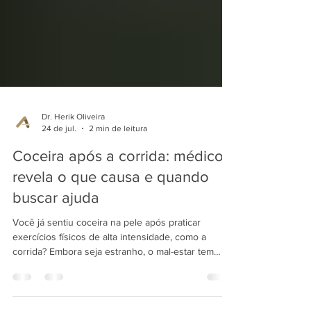
Dr. Herik Oliveira
24 de jul.
2 min de leitura
Coceira após a corrida: médico
revela o que causa e quando
buscar ajuda
Você já sentiu coceira na pele após praticar
exercícios físicos de alta intensidade, como a
corrida? Embora seja estranho, o mal-estar tem
nome: urticária colinérgica, uma manifestação que
acontece na pele devido ao aumento rápido do