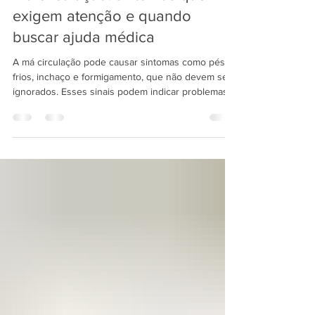
15 de jul.
3 min de leitura
Má circulação: sintomas que
exigem atenção e quando
buscar ajuda médica
A má circulação pode causar sintomas como pés
frios, inchaço e formigamento, que não devem ser
ignorados. Esses sinais podem indicar problemas
vasculares, neurológicos ou metabólicos.
Tabagismo, sedentarismo e doenças como
diabetes aumentam os riscos. Procurar um
especialista ao notar esses sintomas pode prevenir
complicações e iniciar o tratamento adequado.