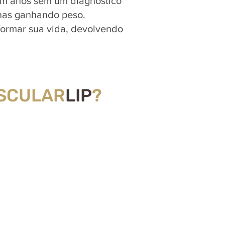
sam anos sem um diagnóstico
enas ganhando peso.
ormar sua vida, devolvendo
SCULAR
LIP
?