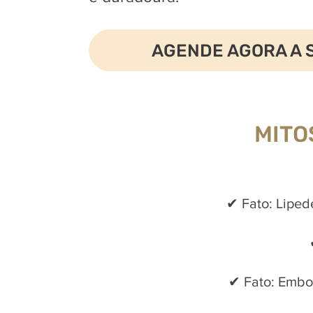
AGENDE AGORA A 
MITO
✔ Fato: Liped
✔ Fato: Embo