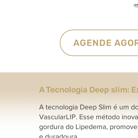

AGENDE AGOR
A Tecnologia Deep slim: E
A tecnologia Deep Slim é um do
VascularLIP. Esse método inova
gordura do Lipedema, promoven
e duradoura.