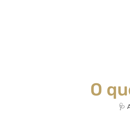
O qu
🩺 