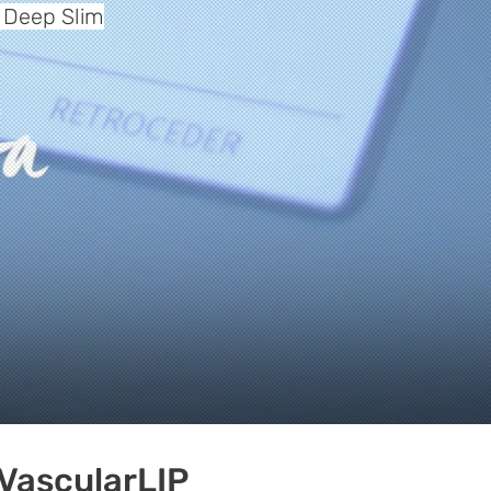
 Deep Slim
VascularLIP