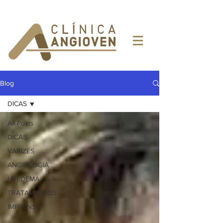
Blog
DICAS
All Posts
DICAS
VARIZES
ANGIOLOGIA
LIPEDEMA
TRATAMENTOS
IMPRENSA