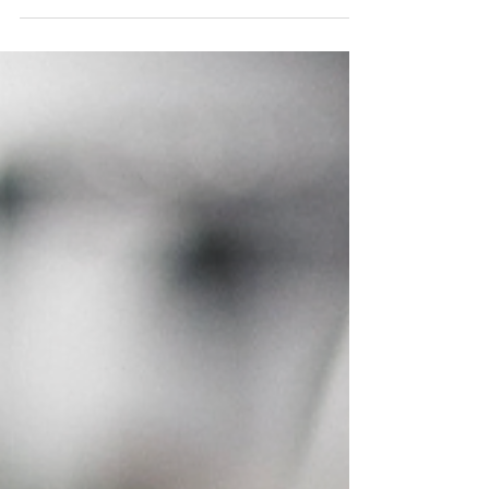
e nutrientes para todas as células do corpo, as
artérias são vasos sanguíneos que podem ficar
“entupidos” em razão de maus hábitos de vida,
como tabagismo, sedentarismo, má alimentação e
ganho de peso. Manter esses tubos “limpos”, ou
seja, livres de placas de gordura requer adotar uma
rotina saudável, com prática de atividade física
constante e refeições balanceadas.