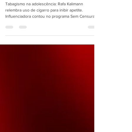
cigarro para inibir apetite
Tabagismo na adolescência: Rafa Kalimann
relembra uso de cigarro para inibir apetite.
Influenciadora contou no programa Sem Censura
que o hábito era normalizado no mercado da moda;
o especialista Dr Herik Oliveira detalha como o
tabaco afeta o DNA e acelera o envelhecimento.