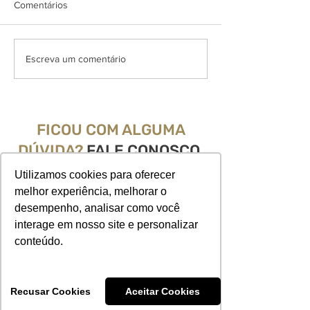
Comentários
Saiba quais as melhores
PERNAS EM AÇ
Escreva um comentário
frutas para a saúde das
Movimento, Saú
artérias.
Comunidade com
Herik Oliveira
FICOU COM ALGUMA
DÚVIDA?
FALE CONOSCO.
Utilizamos cookies para oferecer
melhor experiência, melhorar o
desempenho, analisar como você
Endereço: Taguatinga - QS 3, loja 207 e 208
interage em nosso site e personalizar
Ed. Pátio Capital, Brasília - DF
conteúdo.
Telefone:
(61) 3536-1200
|
3536-1220
WhatsApp:
(61) 99133-8907
Recusar Cookies
Aceitar Cookies
Horário de funcionamento