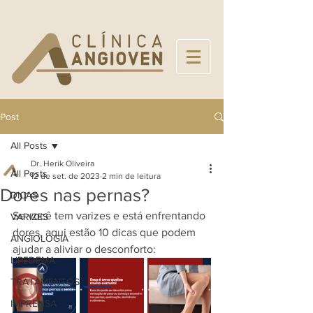
Post
All Posts
Dr. Herik Oliveira
All Posts
12 de set. de 2023
2 min de leitura
Dores nas pernas?
DICAS
Se você tem varizes e está enfrentando 
VARIZES
dores, aqui estão 10 dicas que podem 
ANGIOLOGIA
ajudar a aliviar o desconforto:
LIPEDEMA
TRATAMENTOS
IMPRENSA