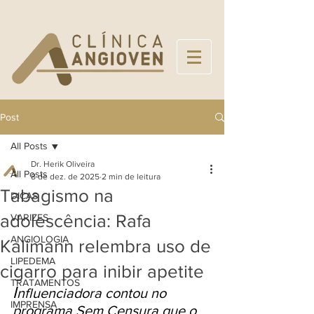
Post
All Posts
Dr. Herik Oliveira
All Posts
8 de dez. de 2025
2 min de leitura
Tabagismo na
DICAS
adolescência: Rafa
VARIZES
ANGIOLOGIA
Kalimann relembra uso de
LIPEDEMA
cigarro para inibir apetite
TRATAMENTOS
I
nfluenciadora contou no 
IMPRENSA
programa Sem Censura que o 