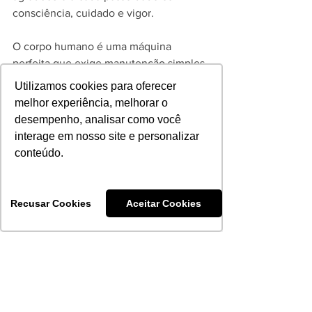
consciência, cuidado e vigor.
O corpo humano é uma máquina 
perfeita que exige manutenção simples 
e regular. Valorize suas pernas e sinta a 
Utilizamos cookies para oferecer
diferença na sua qualidade de vida 
melhor experiência, melhorar o
agora.
desempenho, analisar como você
IMPRENSA
interage em nosso site e personalizar
conteúdo.
Recusar Cookies
Aceitar Cookies
Ver tudo
Posts recentes