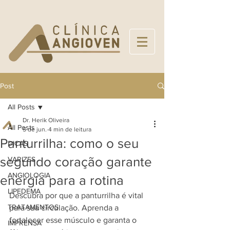
Post
All Posts
Dr. Herik Oliveira
All Posts
5 de jun.
4 min de leitura
Panturrilha: como o seu
DICAS
segundo coração garante
VARIZES
ANGIOLOGIA
energia para a rotina
LIPEDEMA
Descubra por que a panturrilha é vital 
TRATAMENTOS
para sua circulação. Aprenda a 
fortalecer esse músculo e garanta o 
IMPRENSA