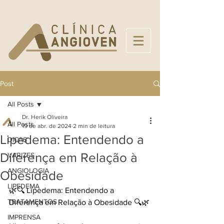
Post
All Posts
Dr. Herik Oliveira
All Posts
19 de abr. de 2024
2 min de leitura
Lipedema: Entendendo a
DICAS
Diferença em Relação à
VARIZES
ANGIOLOGIA
Obesidade
LIPEDEMA
🌿🔍 Lipedema: Entendendo a 
TRATAMENTOS
Diferença em Relação à Obesidade 🔍🌿
IMPRENSA