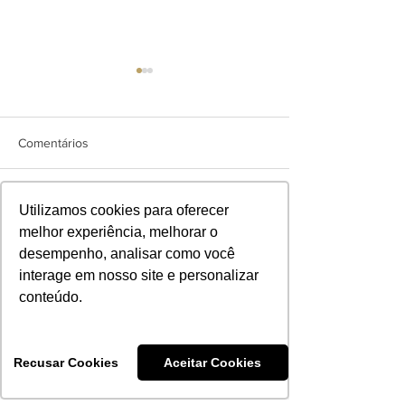
Comentários
Utilizamos cookies para oferecer
Lipedema: o que é,
PERNAS EM AÇ
Escreva um comentário
sintomas, causas e
Movimento, Saú
melhor experiência, melhorar o
tratamentos da doença
Comunidade com
desempenho, analisar como você
diagnosticada em Rafa
Herik Oliveira
interage em nosso site e personalizar
Brites
conteúdo.
FICOU COM ALGUMA
DÚVIDA?
FALE CONOSCO.
Recusar Cookies
Aceitar Cookies