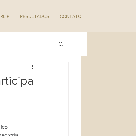
RLIP
RESULTADOS
CONTATO
rticipa
gico
mentoria 