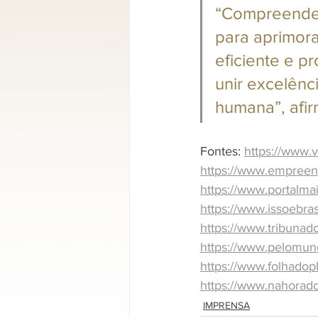
“Compreender 
para aprimora
eficiente e p
unir excelênc
humana”, afir
Fontes: 
https://www.v
https://www.empreend
https://www.portalmai
https://www.issoebras
https://www.tribunad
https://www.pelomund
https://www.folhadopl
https://www.nahoradob
IMPRENSA