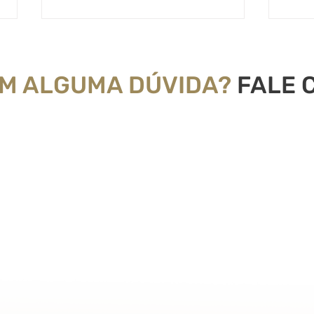
OM ALGUMA DÚVIDA?
FALE 
Descubra quais frutas são
Entr
aliadas da saúde vascular
caso
Insu
207 e 208