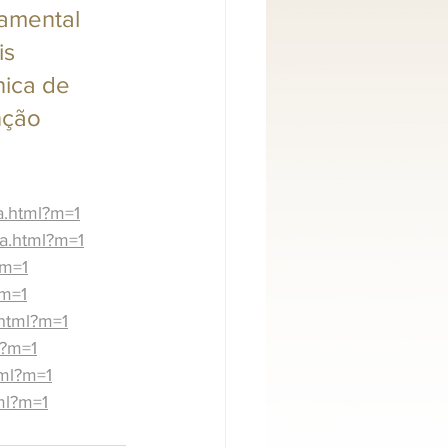
amental 
s 
ica de 
nção 
ra.html?m=1
ra.html?m=1
?m=1
?m=1
.html?m=1
l?m=1
tml?m=1
tml?m=1