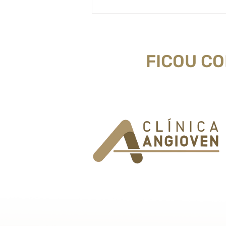
FICOU C
Médico revela os melhores
exercícios físicos para ativar a
circulação
Endereço: Taguatinga - QS 3, loja 