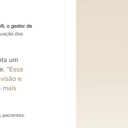
i, o gestor de 
tuação dos 
nta um 
a. 
“Essa 
visão e 
 mais 
 pacientes. 