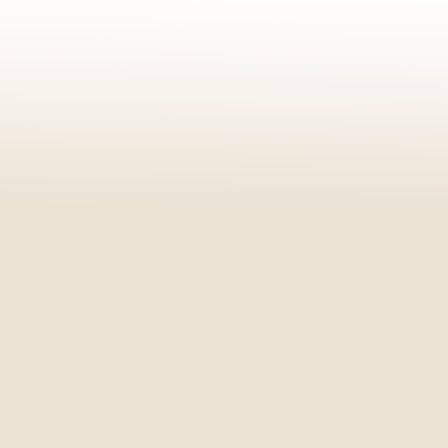
Ed. Pátio Capital, Brasília - DF
Telefone: (61) 3536-1200 | 3536-1
WhatsApp: (61) 99133-8907
Horário de funcionamento
Seg.:08:00 – 19:00 • Ter.:08:00 –
Qua.:08:00 – 19:00 • Qui.:08:00 –
Sex.:08:00 – 19:00 • Sáb.:08:00 –