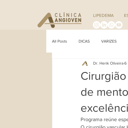
LIPEDEMA
E
All Posts
DICAS
VARIZES
Dr. Herik Oliveira
6
Cirurgião
de mento
excelênc
Programa reúne espec
O cirurgião vascular 