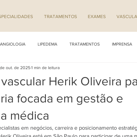
SPECIALIDADES
TRATAMENTOS
EXAMES
VASCULA
ANGIOLOGIA
LIPEDEMA
TRATAMENTOS
IMPRENSA
 de out. de 2025
1 min de leitura
 vascular Herik Oliveira pa
ria focada em gestão e
ia médica
ialistas em negócios, carreira e posicionamento estraté
Herik Oliveira está em São Paulo para participar de uma 