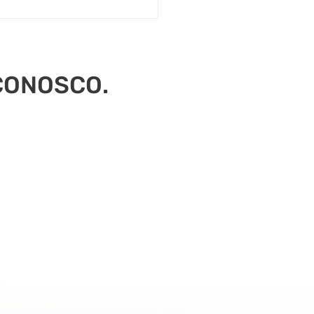
CONOSCO.
evista rádio CBN sobre o
 de Donald Trump -
ficiência Venosa