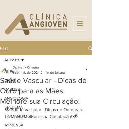
Post
All Posts
Dr. Herik Oliveira
All Posts
1 de mai. de 2024
2 min de leitura
Saúde Vascular - Dicas de
DICAS
Ouro para as Mães:
VARIZES
ANGIOLOGIA
Melhore sua Circulação!
LIPEDEMA
🌟 Saúde vascular - Dicas de Ouro para 
TRATAMENTOS
as Mães: Melhore sua Circulação! 🌟
IMPRENSA