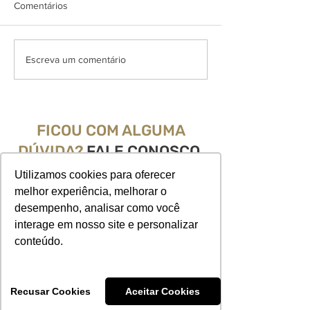
Comentários
Varizes nas pernas
Tratamento de V
Escreva um comentário
FICOU COM ALGUMA
DÚVIDA?
FALE CONOSCO.
Utilizamos cookies para oferecer
melhor experiência, melhorar o
desempenho, analisar como você
Endereço: Taguatinga - QS 3, loja 207 e 208
interage em nosso site e personalizar
Ed. Pátio Capital, Brasília - DF
conteúdo.
Telefone:
(61) 3536-1200
|
3536-1220
WhatsApp:
(61) 99133-8907
Recusar Cookies
Aceitar Cookies
Horário de funcionamento