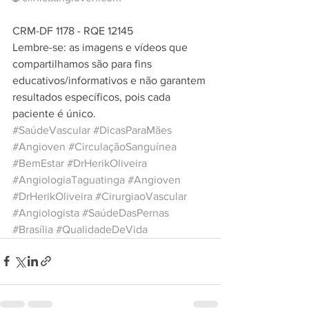
CRM-DF 1178 - RQE 12145
Lembre-se: as imagens e vídeos que 
compartilhamos são para fins 
educativos/informativos e não garantem 
resultados específicos, pois cada 
paciente é único.
#SaúdeVascular
#DicasParaMães
#Angioven
#CirculaçãoSanguínea
#BemEstar
#DrHerikOliveira
#AngiologiaTaguatinga
#Angioven
#DrHerikOliveira
#CirurgiaoVascular
#Angiologista
#SaúdeDasPernas
#Brasília
#QualidadeDeVida