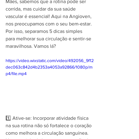
Mães, sabemos que a rotina pode ser 
corrida, mas cuidar da sua saúde 
vascular é essencial! Aqui na Angioven, 
nos preocupamos com o seu bem-estar. 
Por isso, separamos 5 dicas simples 
para melhorar sua circulação e sentir-se 
maravilhosa. Vamos lá?
https://video.wixstatic.com/video/492056_9f12
dec063c842d4b2353a4053a92866/1080p/m
p4/file.mp4
1️⃣ Ative-se: Incorporar atividade física 
na sua rotina não só fortalece o coração 
como melhora a circulação sanguínea. 