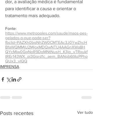
dor, a avaliação médica é fundamental 
para identificar a causa e orientar o 
tratamento mais adequado.
Fonte: 
https://www.metropoles.com/saude/maos-pes-
gelados-o-que-pode-ser?
fbclid=PAZXh0bgNhZW0CMTEAc3J0YwZhcH
BfaWQMMjU2MjgxMDQwNTU4AAGnXWa8H
QYcMiw0GqNoR9DoMNtNusH_K3jo_vTRxukf
tREr143WX_pi3Ggrd1c_aem_BANqb6fAsPPhp
QUx3_vlQQ
IMPRENSA
Ver tudo
Posts recentes