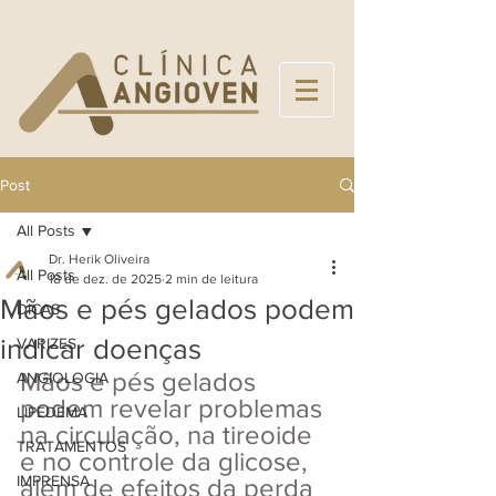
Post
All Posts
Dr. Herik Oliveira
All Posts
18 de dez. de 2025
2 min de leitura
Mãos e pés gelados podem
DICAS
indicar doenças
VARIZES
Mãos e pés gelados 
ANGIOLOGIA
podem revelar problemas 
LIPEDEMA
na circulação, na tireoide 
TRATAMENTOS
e no controle da glicose, 
IMPRENSA
além de efeitos da perda 