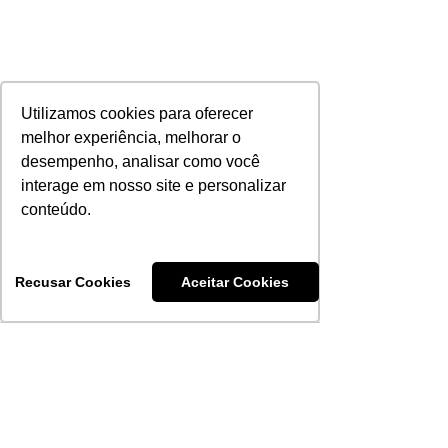
Utilizamos cookies para oferecer
melhor experiência, melhorar o
desempenho, analisar como você
interage em nosso site e personalizar
conteúdo.
Recusar Cookies
Aceitar Cookies
Comentários
Varizes: inverno pode ser
Conheça os bene
Escreva um comentário