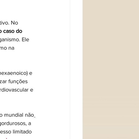
ivo. No 
o caso do 
ganismo. Ele 
omo na 
hexaenoico) e 
izar funções 
rdiovascular e 
ão mundial não
gordurosos, a 
esso limitado 