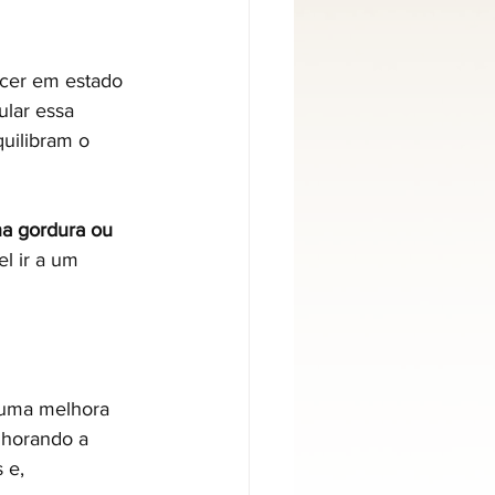
cer em estado 
lar essa 
uilibram o 
na gordura ou 
l ir a um 
 uma melhora 
lhorando a 
 e, 