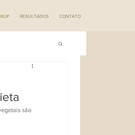
RLIP
RESULTADOS
CONTATO
ieta
vegetais são 