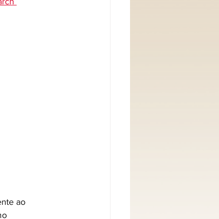
arch 
nte ao 
mo 