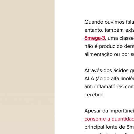
Quando ouvimos falar
entanto, também exis
ômega-3
, uma classe
não é produzido dent
alimentação ou por 
Através dos ácidos g
ALA (ácido alfa-linolê
anti-inflamatórias co
cerebral.
Apesar da importânc
consome a quantida
principal fonte de ô