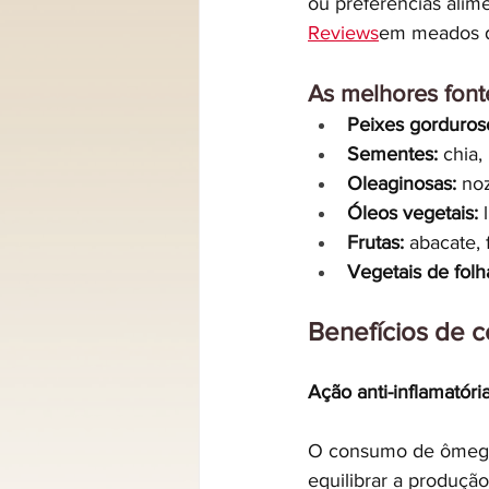
ou preferências alime
Reviews
em meados 
As melhores fon
Peixes gorduros
Sementes:
 chia,
Oleaginosas:
 no
Óleos vegetais:
 
Frutas:
 abacate,
Vegetais de folh
Benefícios de 
Ação anti-inflamatóri
O consumo de ômega-
equilibrar a produçã