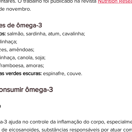
ntares. O trabalho foi publicado na revista 
Nutrition Rese
de novembro.
tes de ômega-3
os:
 salmão, sardinha, atum, cavalinha;
 linhaça;
zes, amêndoas;
linhaça, canola, soja;
 framboesa, amoras;
as verdes escuras:
 espinafre, couve.
consumir ômega-3
a
3 ajuda no controle da inflamação do corpo, especialme
o de eicosanoides, substâncias responsáveis por atuar co