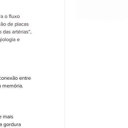
a o fluxo 
ão de placas 
as artérias”, 
iologia e 
conexão entre 
a memória.
e mais 
da gordura 