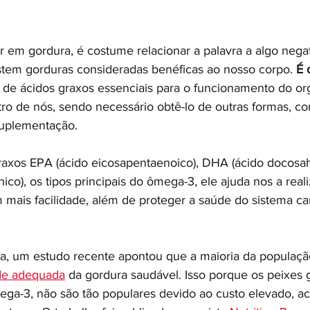
 em gordura, é costume relacionar a palavra a algo negat
tem gorduras consideradas benéficas ao nosso corpo. 
É 
 de ácidos graxos essenciais para o funcionamento do or
ro de nós, sendo necessário obtê-lo de outras formas, c
suplementação.
raxos EPA (ácido eicosapentaenoico), DHA (ácido docosa
nico), os tipos principais do ômega-3, ele ajuda nos a real
m mais facilidade, além de proteger a saúde do sistema ca
ia, um estudo recente apontou que a maioria da populaç
de adequada
 da gordura saudável. Isso porque os peixes 
mega-3, não são tão populares devido ao custo elevado, ac