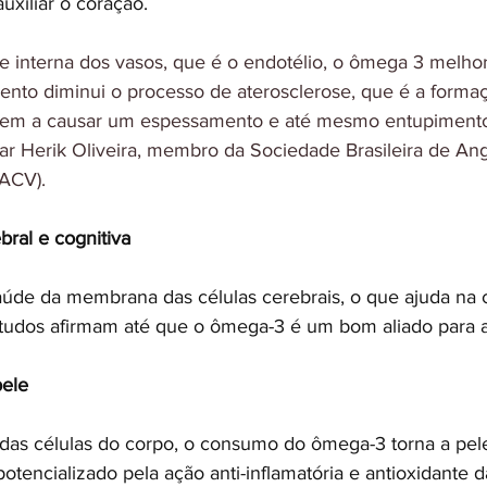
xiliar o coração.
e interna dos vasos, que é o endotélio, o ômega 3 melhor
nto diminui o processo de aterosclerose, que é a formaç
dem a causar um espessamento e até mesmo entupimento d
lar Herik Oliveira, membro da Sociedade Brasileira de Ang
BACV).
bral e cognitiva
saúde da membrana das células cerebrais, o que ajuda na 
studos afirmam até que o ômega-3 é um bom aliado para 
pele
das células do corpo, o consumo do ômega-3 torna a pel
potencializado pela ação anti-inflamatória e antioxidante 