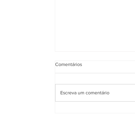
Comentários
Escreva um comentário
Médico revela alimentos que
ajudam a reduzir o colesterol