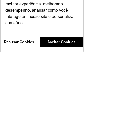
Telefone:
(61) 3536-1200
|
3536-1220
melhor experiência, melhorar o
WhatsApp:
(61) 99133-8907
desempenho, analisar como você
Horário de funcionamento
interage em nosso site e personalizar
conteúdo.
Seg.:08:00 – 19:00 • Ter.:08:00 – 19:00
Qua.:08:00 – 19:00 • Qui.:08:00 – 19:00
Sex.:08:00 – 19:00 • Sáb.:08:00 – 12:00
Recusar Cookies
Aceitar Cookies