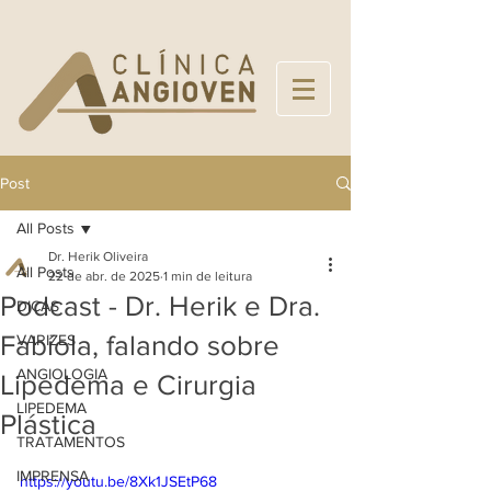
Post
All Posts
Dr. Herik Oliveira
All Posts
22 de abr. de 2025
1 min de leitura
Podcast - Dr. Herik e Dra.
DICAS
Fabíola, falando sobre
VARIZES
ANGIOLOGIA
Lipedema e Cirurgia
LIPEDEMA
Plástica
TRATAMENTOS
IMPRENSA
https://youtu.be/8Xk1JSEtP68