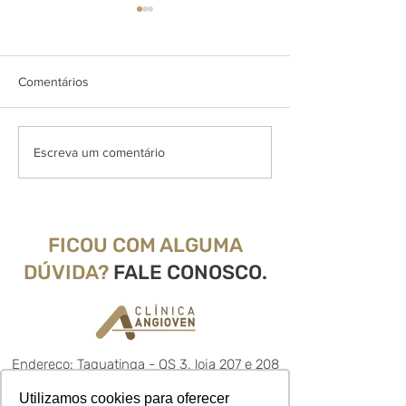
Comentários
Presença de vasinhos na
Abordagem 360˚
Escreva um comentário
face
Lipedema na An
FICOU COM ALGUMA
DÚVIDA?
FALE CONOSCO.
Endereço: Taguatinga - QS 3, loja 207 e 208
Ed. Pátio Capital, Brasília - DF
Utilizamos cookies para oferecer