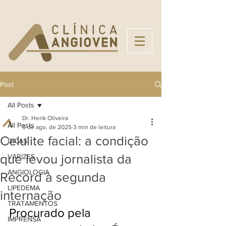
Post
All Posts
Dr. Herik Oliveira
All Posts
5 de ago. de 2025
3 min de leitura
Celulite facial: a condição
DICAS
que levou jornalista da
VARIZES
ANGIOLOGIA
Record à segunda
LIPEDEMA
internação
TRATAMENTOS
Procurado pela 
IMPRENSA