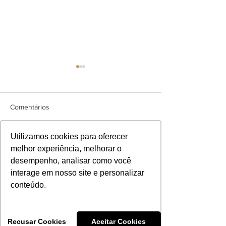
Comentários
Utilizamos cookies para oferecer
Deep Slim: a revolução no
O que é Lipede
Escreva um comentário
melhor experiência, melhorar o
tratamento vascular e
Entenda essa co
desempenho, analisar como você
estético para pernas mais
que vai além da e
interage em nosso site e personalizar
leves, saudáveis e
conteúdo.
harmoniosas em Brasília
FICOU COM ALGUMA
DÚVIDA?
FALE CONOSCO.
Recusar Cookies
Aceitar Cookies