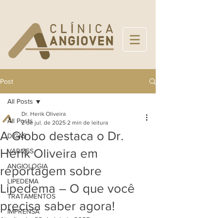
Post
All Posts
Dr. Herik Oliveira
All Posts
2 de jul. de 2025
2 min de leitura
A Globo destaca o Dr.
DICAS
Herik Oliveira em
VARIZES
ANGIOLOGIA
reportagem sobre
LIPEDEMA
Lipedema – O que você
TRATAMENTOS
precisa saber agora!
IMPRENSA